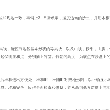
位和现地一致，再铺上3－5厘米厚，湿度适当的沙土，并用木
等高线，能控制地貌基本形状的等高线，以及山顶，鞍部，山脚，
等起伏明显和点，分别插上竹签。竹签的高度，为该点在沙盘上
，后堆积进出方便处。堆积时，应随时对照地形图，以正确显示
挖成。堆积完毕，应作全面检查和修整，并从高到低逐层撒上与