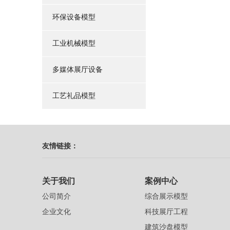
环保设备模型
工业机械模型
多媒体展厅设备
工艺礼品模型
友情链接：
关于我们
案例中心
公司简介
综合展示模型
企业文化
科技展厅工程
建筑沙盘模型