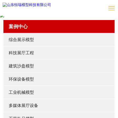
案例中心
综合展示模型
科技展厅工程
建筑沙盘模型
环保设备模型
工业机械模型
多媒体展厅设备