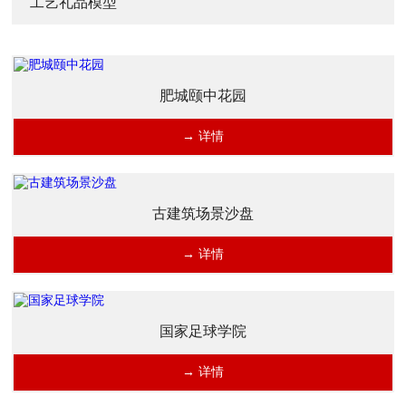
工艺礼品模型
肥城颐中花园
→ 详情
古建筑场景沙盘
→ 详情
国家足球学院
→ 详情